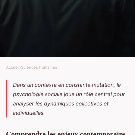
Accueil
›
Sciences humaines
SCIENCES HUMAINES
les enjeux contemporains de la
Dans un contexte en constante mutation, la
psychologie sociale joue un rôle central pour
psychologie sociale dans les
analyser les dynamiques collectives et
interactions humaines
individuelles.
Eleonore
•
30 mai 2025
•
6 min de lecture
Comprendre les enjeux contemporains